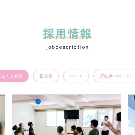
採用情報
jobdescription
全てを表示
正社員
パート
運転手（パート）