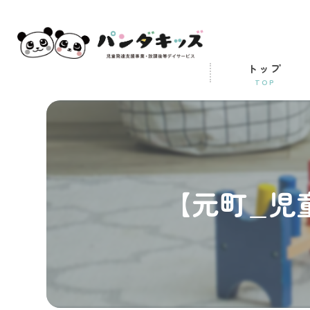
トップ
TOP
【元町_児