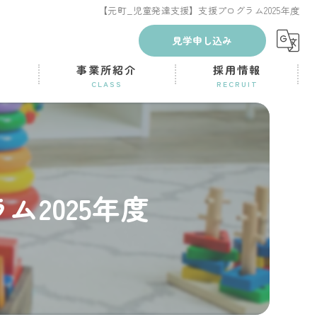
【元町_児童発達支援】支援プログラム2025年度
見学申し込み
容
事業所紹介
採用情報
CLASS
RECRUIT
パンダキッズ神戸 児童発達支援事業
採用お問い合わせ
ス
パンダキッズ中央 児童発達支援事業
パンダキッズ元町 児童発達支援事業
2025年度
パンダキッズ兵庫 児童発達支援事業
パンダキッズ神戸 放課後等デイサービス
パンダキッズ元町 放課後等デイサービス